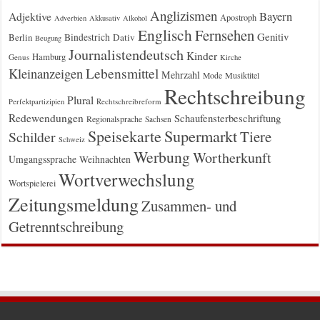
Anglizismen
Bayern
Adjektive
Apostroph
Adverbien
Akkusativ
Alkohol
Englisch
Fernsehen
Genitiv
Berlin
Bindestrich
Dativ
Beugung
Journalistendeutsch
Kinder
Hamburg
Genus
Kirche
Kleinanzeigen
Lebensmittel
Mehrzahl
Musiktitel
Mode
Rechtschreibung
Plural
Rechtschreibreform
Perfektpartizipien
Redewendungen
Schaufensterbeschriftung
Regionalsprache
Sachsen
Supermarkt
Speisekarte
Tiere
Schilder
Schweiz
Werbung
Wortherkunft
Umgangssprache
Weihnachten
Wortverwechslung
Wortspielerei
Zeitungsmeldung
Zusammen- und
Getrenntschreibung