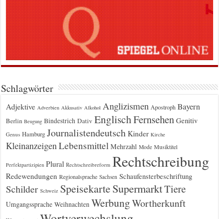
Schlagwörter
Anglizismen
Bayern
Adjektive
Apostroph
Adverbien
Akkusativ
Alkohol
Englisch
Fernsehen
Genitiv
Berlin
Bindestrich
Dativ
Beugung
Journalistendeutsch
Kinder
Hamburg
Genus
Kirche
Kleinanzeigen
Lebensmittel
Mehrzahl
Musiktitel
Mode
Rechtschreibung
Plural
Rechtschreibreform
Perfektpartizipien
Redewendungen
Schaufensterbeschriftung
Regionalsprache
Sachsen
Supermarkt
Speisekarte
Tiere
Schilder
Schweiz
Werbung
Wortherkunft
Umgangssprache
Weihnachten
Wortverwechslung