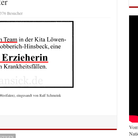
ter
,376 Besucher
Westfalen), eingesandt von Ralf Schmeink
Vom 
Nati
NZEIGEN