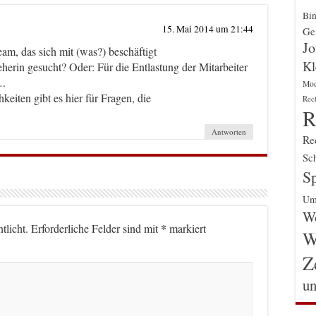
Bin
15. Mai 2014 um 21:44
Gen
Jo
eam, das sich mit (was?) beschäftigt
Kl
eherin gesucht? Oder: Für die Entlastung der Mitarbeiter
….
Mo
keiten gibt es hier für Fragen, die
Rec
R
Antworten
Re
Sch
Sp
Um
Wo
*
tlicht.
Erforderliche Felder sind mit
markiert
W
Z
un