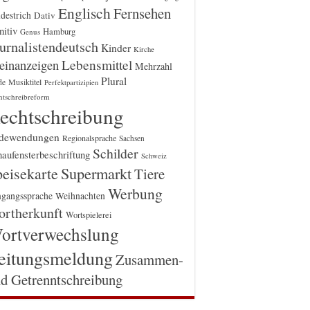
Englisch
Fernsehen
destrich
Dativ
itiv
Hamburg
Genus
urnalistendeutsch
Kinder
Kirche
einanzeigen
Lebensmittel
Mehrzahl
Plural
Musiktitel
de
Perfektpartizipien
htschreibreform
echtschreibung
dewendungen
Regionalsprache
Sachsen
Schilder
aufensterbeschriftung
Schweiz
Supermarkt
eisekarte
Tiere
Werbung
gangssprache
Weihnachten
rtherkunft
Wortspielerei
ortverwechslung
eitungsmeldung
Zusammen-
d Getrenntschreibung