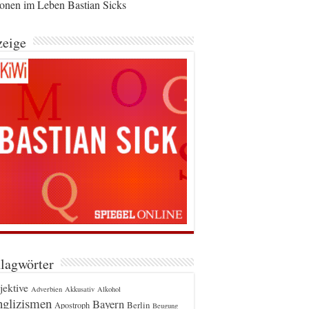
ionen im Leben Bastian Sicks
eige
lagwörter
jektive
Adverbien
Akkusativ
Alkohol
glizismen
Bayern
Berlin
Apostroph
Beugung