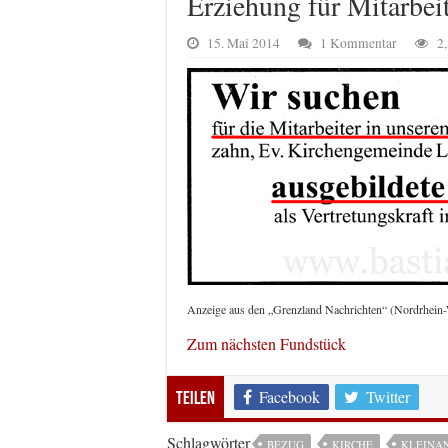
Erziehung für Mitarbei
15. Mai 2014
1 Kommentar
2
Anzeige aus den „Grenzland Nachrichten“ (Nordrhein-
Zum nächsten Fundstück
Facebook
Twitter
Teilen
Schlagwörter
BEZUG
KIRCHE
KLEINA