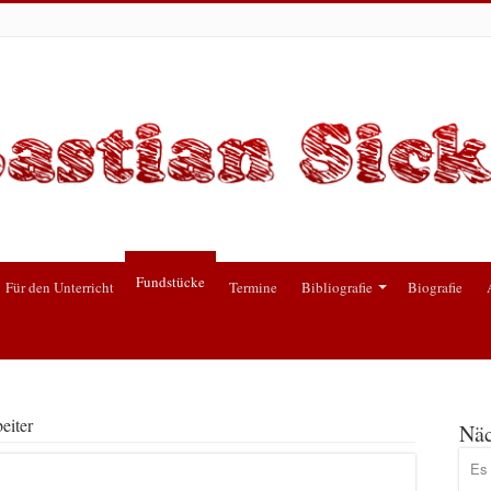
Fundstücke
Für den Unterricht
Termine
Bibliografie
Biografie
eiter
Näc
Es 