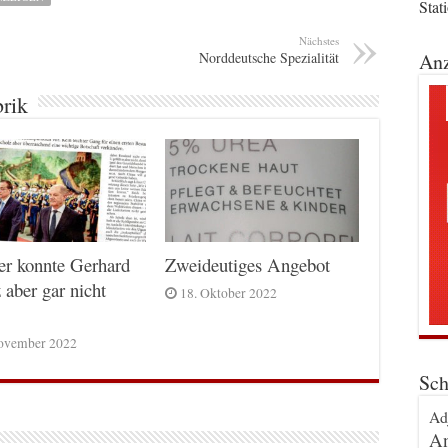
Stat
Nächstes
Norddeutsche Spezialität
Anz
brik
er konnte Gerhard
Zweideutiges Angebot
 aber gar nicht
18. Oktober 2022
ovember 2022
Sch
Ad
An