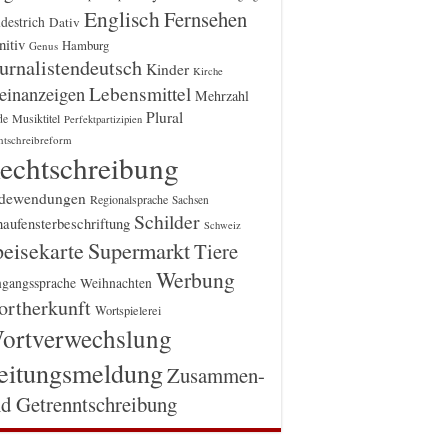
Englisch
Fernsehen
destrich
Dativ
itiv
Hamburg
Genus
urnalistendeutsch
Kinder
Kirche
einanzeigen
Lebensmittel
Mehrzahl
Plural
Musiktitel
de
Perfektpartizipien
htschreibreform
echtschreibung
dewendungen
Regionalsprache
Sachsen
Schilder
aufensterbeschriftung
Schweiz
Supermarkt
eisekarte
Tiere
Werbung
gangssprache
Weihnachten
rtherkunft
Wortspielerei
ortverwechslung
eitungsmeldung
Zusammen-
d Getrenntschreibung