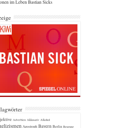
ionen im Leben Bastian Sicks
eige
lagwörter
jektive
Adverbien
Akkusativ
Alkohol
glizismen
Bayern
Berlin
Apostroph
Beugung