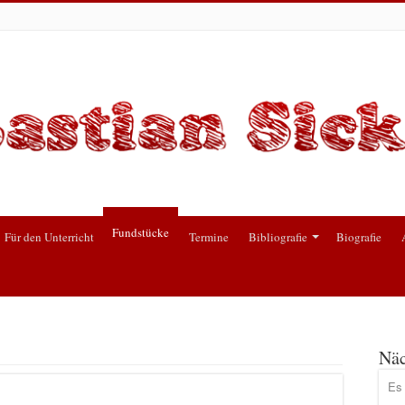
Fundstücke
Für den Unterricht
Termine
Bibliografie
Biografie
Näc
Es 