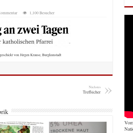
 Kommentar
1,100 Besucher
geschickt von Jürgen Krause, Burgkunstadt
Nächstes
Treffsicher
brik
Vom 
Nati