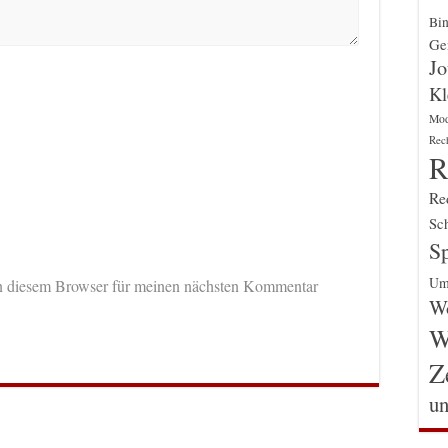
Bin
Gen
Jo
Kl
Mo
Rec
R
Re
Sch
Sp
Um
n diesem Browser für meinen nächsten Kommentar
Wo
W
Z
un