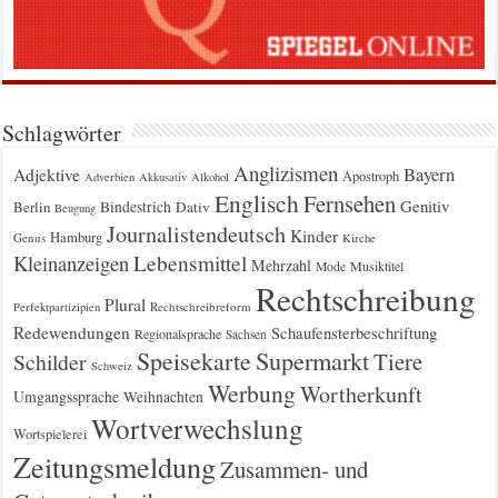
Schlagwörter
Anglizismen
Bayern
Adjektive
Apostroph
Adverbien
Akkusativ
Alkohol
Englisch
Fernsehen
Genitiv
Berlin
Bindestrich
Dativ
Beugung
Journalistendeutsch
Kinder
Hamburg
Genus
Kirche
Kleinanzeigen
Lebensmittel
Mehrzahl
Musiktitel
Mode
Rechtschreibung
Plural
Rechtschreibreform
Perfektpartizipien
Redewendungen
Schaufensterbeschriftung
Regionalsprache
Sachsen
Supermarkt
Speisekarte
Tiere
Schilder
Schweiz
Werbung
Wortherkunft
Umgangssprache
Weihnachten
Wortverwechslung
Wortspielerei
Zeitungsmeldung
Zusammen- und