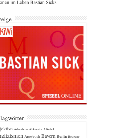
ionen im Leben Bastian Sicks
eige
lagwörter
jektive
Adverbien
Akkusativ
Alkohol
glizismen
Bayern
Berlin
Apostroph
Beugung