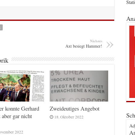
Stat
Anz
E
Nächstes
Axt besiegt Hammer!
brik
er konnte Gerhard
Zweideutiges Angebot
Sch
 aber gar nicht
18. Oktober 2022
Ad
An
ovember 2022