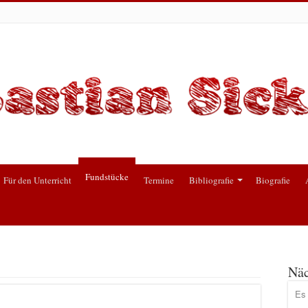
Fundstücke
Für den Unterricht
Termine
Bibliografie
Biografie
Näc
Es 