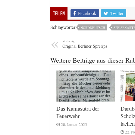
Facebook
Twitter
Teilen
Schlagwörter
NORDDEUTSCH
SPEISEKART
Vorherige
Original Berliner Sprerips
Weitere Beiträge aus dieser Ru
Das Kamasutra der
Darüb
Feuerwehr
Scholz
lachen
20. Januar 2023
22. N