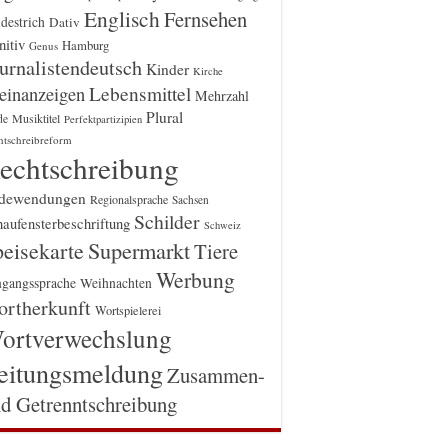
Englisch
Fernsehen
destrich
Dativ
itiv
Hamburg
Genus
urnalistendeutsch
Kinder
Kirche
einanzeigen
Lebensmittel
Mehrzahl
Plural
Musiktitel
de
Perfektpartizipien
htschreibreform
echtschreibung
dewendungen
Regionalsprache
Sachsen
Schilder
aufensterbeschriftung
Schweiz
Supermarkt
eisekarte
Tiere
Werbung
gangssprache
Weihnachten
rtherkunft
Wortspielerei
ortverwechslung
eitungsmeldung
Zusammen-
d Getrenntschreibung