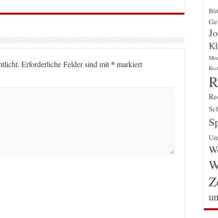
Bin
Gen
Jo
Kl
Mo
*
tlicht.
Erforderliche Felder sind mit
markiert
Rec
R
Re
Sch
Sp
Um
Wo
W
Z
un