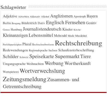
Schlagwörter
Anglizismen
Bayern
Adjektive
Apostroph
Adverbien
Akkusativ
Alkohol
Englisch
Fernsehen
Genitiv
Berlin
Bindestrich
Dativ
Beugung
Journalistendeutsch
Kinder
Hamburg
Genus
Kirche
Kleinanzeigen
Lebensmittel
Mehrzahl
Musiktitel
Mode
Rechtschreibung
Plural
Rechtschreibreform
Perfektpartizipien
Redewendungen
Schaufensterbeschriftung
Regionalsprache
Sachsen
Supermarkt
Speisekarte
Tiere
Schilder
Schweiz
Werbung
Wortherkunft
Umgangssprache
Weihnachten
Wortverwechslung
Wortspielerei
Zeitungsmeldung
Zusammen- und
Getrenntschreibung