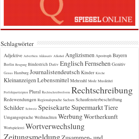
Schlagwörter
Anglizismen
Bayern
Adjektive
Apostroph
Adverbien
Akkusativ
Alkohol
Englisch
Fernsehen
Genitiv
Berlin
Bindestrich
Dativ
Beugung
Journalistendeutsch
Kinder
Hamburg
Genus
Kirche
Kleinanzeigen
Lebensmittel
Mehrzahl
Musiktitel
Mode
Rechtschreibung
Plural
Rechtschreibreform
Perfektpartizipien
Redewendungen
Schaufensterbeschriftung
Regionalsprache
Sachsen
Supermarkt
Speisekarte
Tiere
Schilder
Schweiz
Werbung
Wortherkunft
Umgangssprache
Weihnachten
Wortverwechslung
Wortspielerei
Zeitungsmeldung
Zusammen- und