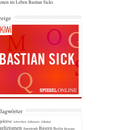
ionen im Leben Bastian Sicks
eige
lagwörter
jektive
Adverbien
Akkusativ
Alkohol
glizismen
Bayern
Berlin
Apostroph
Beugung