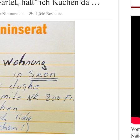
wartet, hätt‘ ich Kuchen da …
en Kommentar
1,646 Besucher
Vom 
Nati