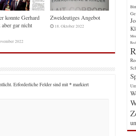
Bin
Gen
er konnte Gerhard
Zweideutiges Angebot
Jo
 aber gar nicht
18. Oktober 2022
Kl
Mo
ovember 2022
Rec
R
Re
Sch
Sp
*
tlicht.
Erforderliche Felder sind mit
markiert
Um
Wo
W
Z
un