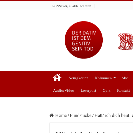
SONNTAG, 9. AUGUST 2026
Neuigkeiten
Kolumnen
Abc
Audio/Video
Leserpost
Quiz
Kontakt
Home
/
Fundstücke
/
Hätt‘ ich dich heut‘