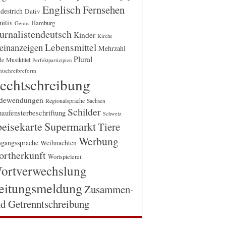
Englisch
Fernsehen
destrich
Dativ
itiv
Hamburg
Genus
urnalistendeutsch
Kinder
Kirche
einanzeigen
Lebensmittel
Mehrzahl
Plural
Musiktitel
de
Perfektpartizipien
htschreibreform
echtschreibung
dewendungen
Regionalsprache
Sachsen
Schilder
aufensterbeschriftung
Schweiz
Supermarkt
eisekarte
Tiere
Werbung
gangssprache
Weihnachten
rtherkunft
Wortspielerei
ortverwechslung
eitungsmeldung
Zusammen-
d Getrenntschreibung