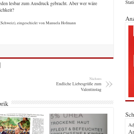
Stat
jeden lesbar zum Ausdruck gebracht. Aber wer wäre
ichkeit?
Anz
(Schweiz), eingeschickt von Manuela Hofmann
Nächstes
Endliche Liebesgrüße zum
Valentinstag
brik
Sch
Ad
An