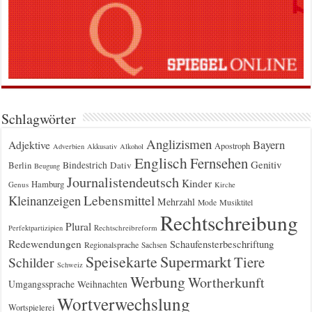
Schlagwörter
Anglizismen
Bayern
Adjektive
Apostroph
Adverbien
Akkusativ
Alkohol
Englisch
Fernsehen
Genitiv
Berlin
Bindestrich
Dativ
Beugung
Journalistendeutsch
Kinder
Hamburg
Genus
Kirche
Kleinanzeigen
Lebensmittel
Mehrzahl
Musiktitel
Mode
Rechtschreibung
Plural
Rechtschreibreform
Perfektpartizipien
Redewendungen
Schaufensterbeschriftung
Regionalsprache
Sachsen
Supermarkt
Speisekarte
Tiere
Schilder
Schweiz
Werbung
Wortherkunft
Umgangssprache
Weihnachten
Wortverwechslung
Wortspielerei