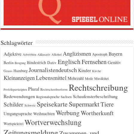
Schlagwörter
Anglizismen
Bayern
Adjektive
Apostroph
Adverbien
Akkusativ
Alkohol
Englisch
Fernsehen
Genitiv
Berlin
Bindestrich
Dativ
Beugung
Journalistendeutsch
Kinder
Hamburg
Genus
Kirche
Kleinanzeigen
Lebensmittel
Mehrzahl
Musiktitel
Mode
Rechtschreibung
Plural
Rechtschreibreform
Perfektpartizipien
Redewendungen
Schaufensterbeschriftung
Regionalsprache
Sachsen
Supermarkt
Speisekarte
Tiere
Schilder
Schweiz
Werbung
Wortherkunft
Umgangssprache
Weihnachten
Wortverwechslung
Wortspielerei
Zeitungsmeldung
Zusammen- und