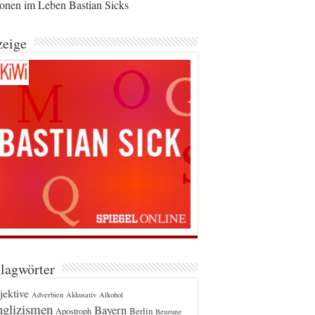
ionen im Leben Bastian Sicks
eige
lagwörter
jektive
Adverbien
Akkusativ
Alkohol
glizismen
Bayern
Berlin
Apostroph
Beugung