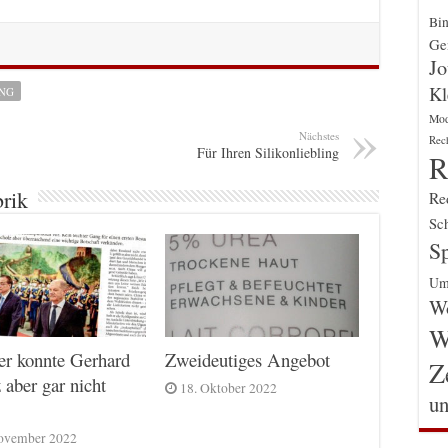
Bin
Gen
Jo
Kl
NG
Mo
Nächstes
Rec
Für Ihren Silikonliebling
R
brik
Re
Sch
Sp
Um
Wo
W
er konnte Gerhard
Zweideutiges Angebot
Z
 aber gar nicht
18. Oktober 2022
un
ovember 2022