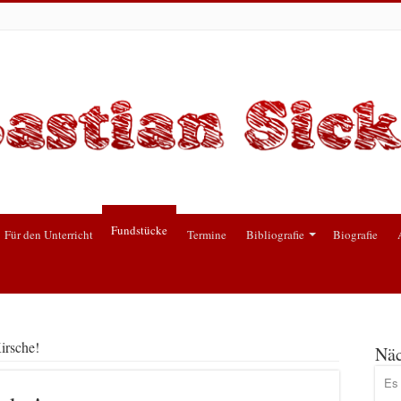
Fundstücke
Für den Unterricht
Termine
Bibliografie
Biografie
irsche!
Näc
Es 