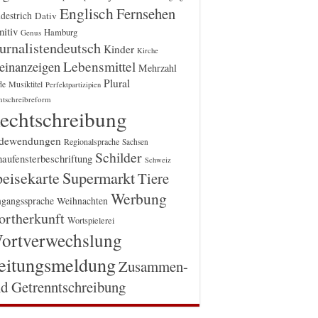
Englisch
Fernsehen
destrich
Dativ
itiv
Hamburg
Genus
urnalistendeutsch
Kinder
Kirche
einanzeigen
Lebensmittel
Mehrzahl
Plural
Musiktitel
de
Perfektpartizipien
htschreibreform
echtschreibung
dewendungen
Regionalsprache
Sachsen
Schilder
aufensterbeschriftung
Schweiz
Supermarkt
eisekarte
Tiere
Werbung
gangssprache
Weihnachten
rtherkunft
Wortspielerei
ortverwechslung
eitungsmeldung
Zusammen-
d Getrenntschreibung