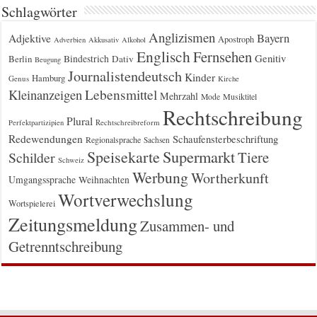
Schlagwörter
Anglizismen
Bayern
Adjektive
Apostroph
Adverbien
Akkusativ
Alkohol
Englisch
Fernsehen
Genitiv
Berlin
Bindestrich
Dativ
Beugung
Journalistendeutsch
Kinder
Hamburg
Genus
Kirche
Kleinanzeigen
Lebensmittel
Mehrzahl
Musiktitel
Mode
Rechtschreibung
Plural
Rechtschreibreform
Perfektpartizipien
Redewendungen
Schaufensterbeschriftung
Regionalsprache
Sachsen
Supermarkt
Speisekarte
Tiere
Schilder
Schweiz
Werbung
Wortherkunft
Umgangssprache
Weihnachten
Wortverwechslung
Wortspielerei
Zeitungsmeldung
Zusammen- und
Getrenntschreibung