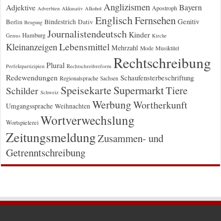
Anglizismen
Bayern
Adjektive
Apostroph
Adverbien
Akkusativ
Alkohol
Englisch
Fernsehen
Genitiv
Berlin
Bindestrich
Dativ
Beugung
Journalistendeutsch
Kinder
Hamburg
Genus
Kirche
Kleinanzeigen
Lebensmittel
Mehrzahl
Musiktitel
Mode
Rechtschreibung
Plural
Rechtschreibreform
Perfektpartizipien
Redewendungen
Schaufensterbeschriftung
Regionalsprache
Sachsen
Supermarkt
Speisekarte
Tiere
Schilder
Schweiz
Werbung
Wortherkunft
Umgangssprache
Weihnachten
Wortverwechslung
Wortspielerei
Zeitungsmeldung
Zusammen- und
Getrenntschreibung