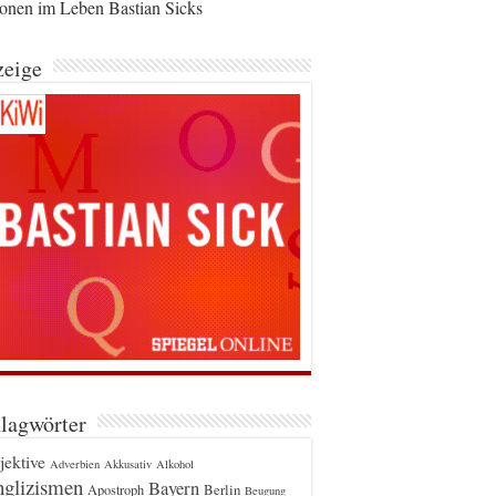
ionen im Leben Bastian Sicks
eige
lagwörter
jektive
Adverbien
Akkusativ
Alkohol
glizismen
Bayern
Berlin
Apostroph
Beugung