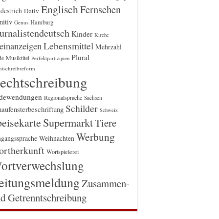
Englisch
Fernsehen
destrich
Dativ
itiv
Hamburg
Genus
urnalistendeutsch
Kinder
Kirche
einanzeigen
Lebensmittel
Mehrzahl
Plural
Musiktitel
de
Perfektpartizipien
htschreibreform
echtschreibung
dewendungen
Regionalsprache
Sachsen
Schilder
aufensterbeschriftung
Schweiz
Supermarkt
eisekarte
Tiere
Werbung
gangssprache
Weihnachten
rtherkunft
Wortspielerei
ortverwechslung
eitungsmeldung
Zusammen-
d Getrenntschreibung