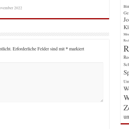
Bin
ovember 2022
Gen
Jo
Kl
Mo
Rec
R
*
tlicht.
Erforderliche Felder sind mit
markiert
Re
Sch
Sp
Um
Wo
W
Z
un