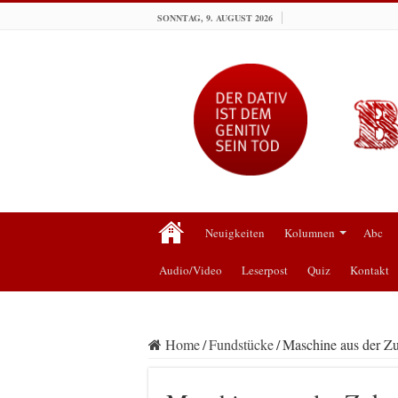
SONNTAG, 9. AUGUST 2026
Neuigkeiten
Kolumnen
Abc
Audio/Video
Leserpost
Quiz
Kontakt
Home
/
Fundstücke
/
Maschine aus der Z