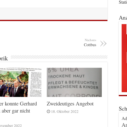
Stat
Anz
Nächstes
Cottbus
brik
er konnte Gerhard
Zweideutiges Angebot
Sch
 aber gar nicht
18. Oktober 2022
Ad
An
ovember 2022