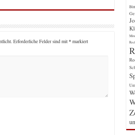
Bin
Gen
Jo
Kl
Mo
*
tlicht.
Erforderliche Felder sind mit
markiert
Rec
R
Re
Sch
Sp
Um
Wo
W
Z
un