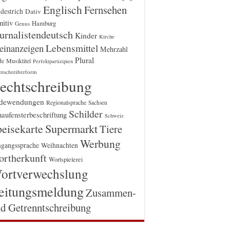
Englisch
Fernsehen
destrich
Dativ
itiv
Hamburg
Genus
urnalistendeutsch
Kinder
Kirche
einanzeigen
Lebensmittel
Mehrzahl
Plural
Musiktitel
de
Perfektpartizipien
htschreibreform
echtschreibung
dewendungen
Regionalsprache
Sachsen
Schilder
aufensterbeschriftung
Schweiz
Supermarkt
eisekarte
Tiere
Werbung
gangssprache
Weihnachten
rtherkunft
Wortspielerei
ortverwechslung
eitungsmeldung
Zusammen-
d Getrenntschreibung