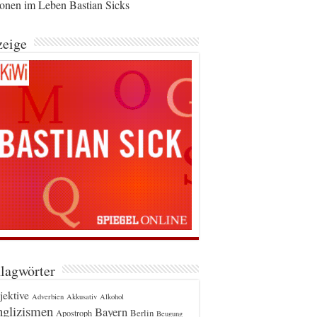
ionen im Leben Bastian Sicks
eige
lagwörter
jektive
Adverbien
Akkusativ
Alkohol
glizismen
Bayern
Berlin
Apostroph
Beugung