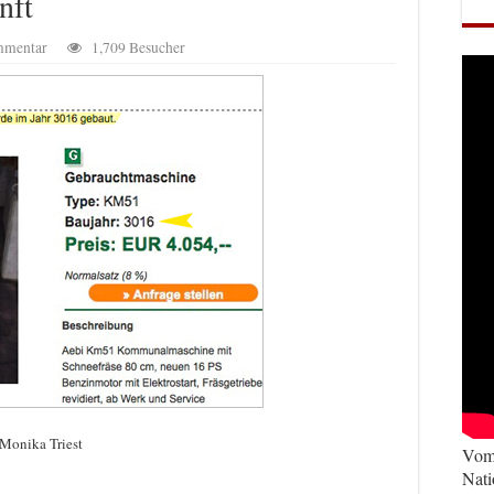
nft
mmentar
1,709 Besucher
Monika Triest
Vom 
Nati