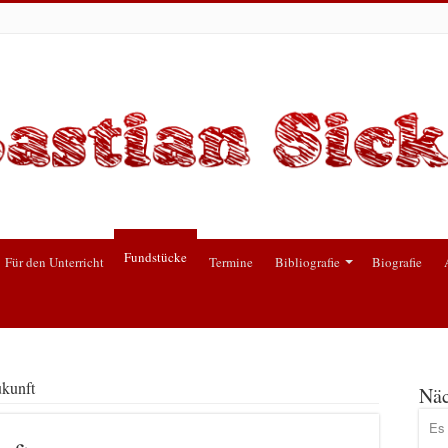
Fundstücke
Für den Unterricht
Termine
Bibliografie
Biografie
ukunft
Näc
Es 