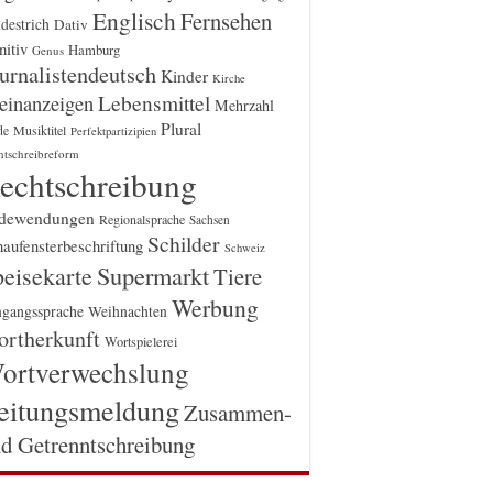
Englisch
Fernsehen
destrich
Dativ
itiv
Hamburg
Genus
urnalistendeutsch
Kinder
Kirche
einanzeigen
Lebensmittel
Mehrzahl
Plural
Musiktitel
de
Perfektpartizipien
htschreibreform
echtschreibung
dewendungen
Regionalsprache
Sachsen
Schilder
aufensterbeschriftung
Schweiz
Supermarkt
eisekarte
Tiere
Werbung
gangssprache
Weihnachten
rtherkunft
Wortspielerei
ortverwechslung
eitungsmeldung
Zusammen-
d Getrenntschreibung