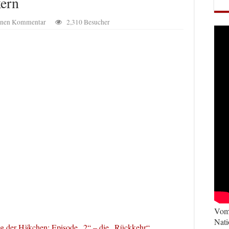
ern
einen Kommentar
2,310 Besucher
Vom 
Nati
eg der Häkchen: Episode „2“ – die „Rückkehr“