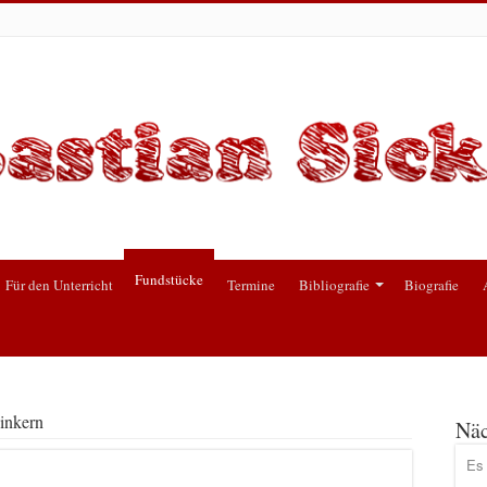
Fundstücke
Für den Unterricht
Termine
Bibliografie
Biografie
inkern
Näc
Es 