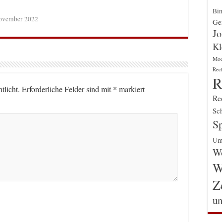
Bin
ovember 2022
Gen
Jo
Kl
Mo
Rec
R
*
tlicht.
Erforderliche Felder sind mit
markiert
Re
Sch
Sp
Um
Wo
W
Z
un