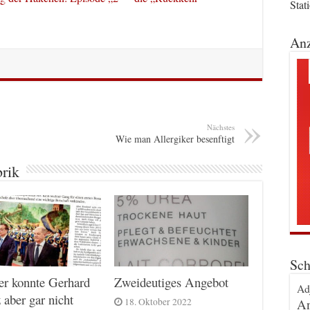
Stat
Anz
Nächstes
Wie man Allergiker besenftigt
brik
Sch
er konnte Gerhard
Zweideutiges Angebot
Ad
 aber gar nicht
An
18. Oktober 2022