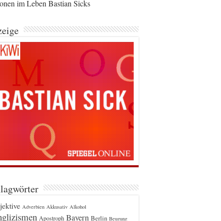
ionen im Leben Bastian Sicks
eige
lagwörter
jektive
Adverbien
Akkusativ
Alkohol
glizismen
Bayern
Berlin
Apostroph
Beugung