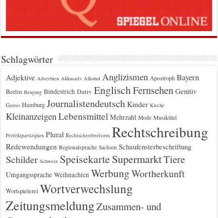
Schlagwörter
Anglizismen
Bayern
Adjektive
Apostroph
Adverbien
Akkusativ
Alkohol
Englisch
Fernsehen
Genitiv
Berlin
Bindestrich
Dativ
Beugung
Journalistendeutsch
Kinder
Hamburg
Genus
Kirche
Kleinanzeigen
Lebensmittel
Mehrzahl
Musiktitel
Mode
Rechtschreibung
Plural
Rechtschreibreform
Perfektpartizipien
Redewendungen
Schaufensterbeschriftung
Regionalsprache
Sachsen
Supermarkt
Speisekarte
Tiere
Schilder
Schweiz
Werbung
Wortherkunft
Umgangssprache
Weihnachten
Wortverwechslung
Wortspielerei
Zeitungsmeldung
Zusammen- und