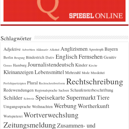
Schlagwörter
Anglizismen
Bayern
Adjektive
Apostroph
Adverbien
Akkusativ
Alkohol
Englisch
Fernsehen
Genitiv
Berlin
Bindestrich
Dativ
Beugung
Journalistendeutsch
Kinder
Hamburg
Genus
Kirche
Kleinanzeigen
Lebensmittel
Mehrzahl
Musiktitel
Mode
Rechtschreibung
Plural
Rechtschreibreform
Perfektpartizipien
Redewendungen
Schaufensterbeschriftung
Regionalsprache
Sachsen
Supermarkt
Speisekarte
Tiere
Schilder
Schweiz
Werbung
Wortherkunft
Umgangssprache
Weihnachten
Wortverwechslung
Wortspielerei
Zeitungsmeldung
Zusammen- und