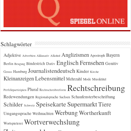
Schlagwörter
Anglizismen
Bayern
Adjektive
Apostroph
Adverbien
Akkusativ
Alkohol
Englisch
Fernsehen
Genitiv
Berlin
Bindestrich
Dativ
Beugung
Journalistendeutsch
Kinder
Hamburg
Genus
Kirche
Kleinanzeigen
Lebensmittel
Mehrzahl
Musiktitel
Mode
Rechtschreibung
Plural
Rechtschreibreform
Perfektpartizipien
Redewendungen
Schaufensterbeschriftung
Regionalsprache
Sachsen
Supermarkt
Speisekarte
Tiere
Schilder
Schweiz
Werbung
Wortherkunft
Umgangssprache
Weihnachten
Wortverwechslung
Wortspielerei