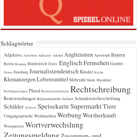
Schlagwörter
Anglizismen
Bayern
Adjektive
Apostroph
Adverbien
Akkusativ
Alkohol
Englisch
Fernsehen
Genitiv
Berlin
Bindestrich
Dativ
Beugung
Journalistendeutsch
Kinder
Hamburg
Genus
Kirche
Kleinanzeigen
Lebensmittel
Mehrzahl
Musiktitel
Mode
Rechtschreibung
Plural
Rechtschreibreform
Perfektpartizipien
Redewendungen
Schaufensterbeschriftung
Regionalsprache
Sachsen
Supermarkt
Speisekarte
Tiere
Schilder
Schweiz
Werbung
Wortherkunft
Umgangssprache
Weihnachten
Wortverwechslung
Wortspielerei
Zeitungsmeldung
Zusammen- und