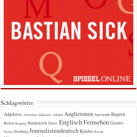
Schlagwörter
Anglizismen
Bayern
Adjektive
Apostroph
Adverbien
Akkusativ
Alkohol
Englisch
Fernsehen
Genitiv
Berlin
Bindestrich
Dativ
Beugung
Journalistendeutsch
Kinder
Hamburg
Genus
Kirche