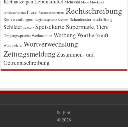
Kleinanzeigen
Lebensmittel
Mehrzahl
Musiktitel
Mode
Rechtschreibung
Plural
Rechtschreibreform
Perfektpartizipien
Redewendungen
Schaufensterbeschriftung
Regionalsprache
Sachsen
Supermarkt
Speisekarte
Tiere
Schilder
Schweiz
Werbung
Wortherkunft
Umgangssprache
Weihnachten
Wortverwechslung
Wortspielerei
Zeitungsmeldung
Zusammen- und
Getrenntschreibung
© 2026