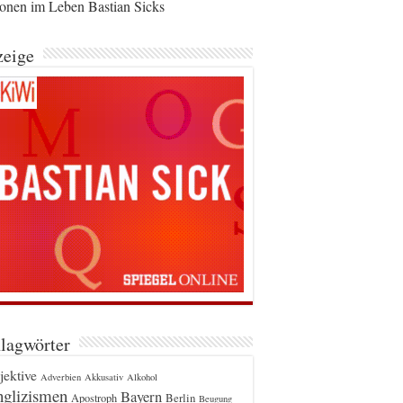
ionen im Leben Bastian Sicks
eige
lagwörter
jektive
Adverbien
Akkusativ
Alkohol
glizismen
Bayern
Berlin
Apostroph
Beugung