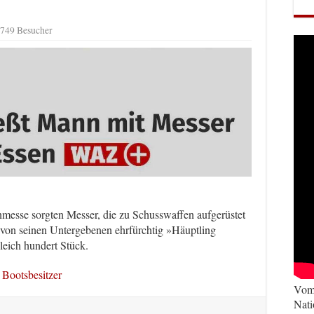
,749 Besucher
nmesse sorgten Messer, die zu Schusswaffen aufgerüstet
 von seinen Untergebenen ehrfürchtig »Häuptling
leich hundert Stück.
r Bootsbesitzer
Vom 
Nati