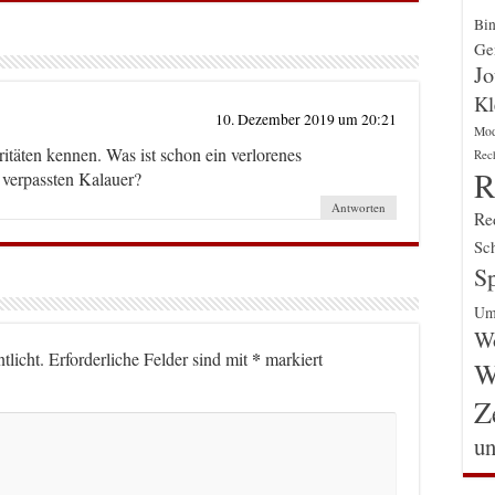
Bin
Gen
Jo
Kl
10. Dezember 2019 um 20:21
Mo
itäten kennen. Was ist schon ein verlorenes
Rec
R
verpassten Kalauer?
Antworten
Re
Sch
Sp
Um
Wo
*
tlicht.
Erforderliche Felder sind mit
markiert
W
Z
un