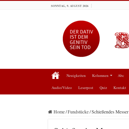
SONNTAG, 9. AUGUST 2026
Neuigkeiten
Kolumnen
Abc
Audio/Video
Leserpost
Quiz
Kontakt
Home
/
Fundstücke
/
Schießendes Messer