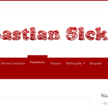
Fundstücke
Für den Unterricht
Termine
Bibliografie
Biografie
Näc
Es 