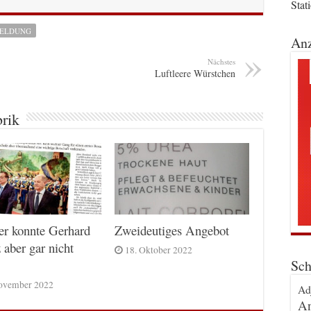
Stat
MELDUNG
Anz
Nächstes
Luftleere Würstchen
brik
er konnte Gerhard
Zweideutiges Angebot
 aber gar nicht
18. Oktober 2022
Sch
ovember 2022
Ad
An