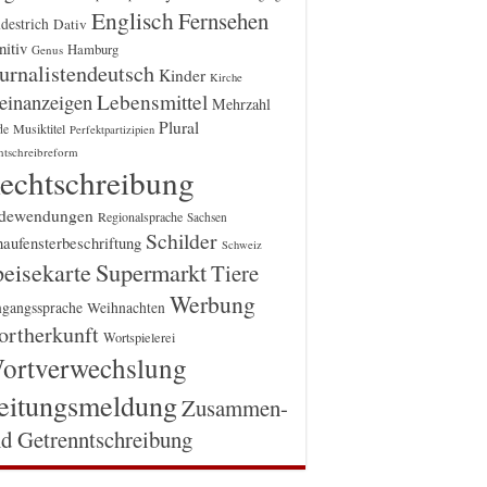
Englisch
Fernsehen
destrich
Dativ
itiv
Hamburg
Genus
urnalistendeutsch
Kinder
Kirche
einanzeigen
Lebensmittel
Mehrzahl
Plural
Musiktitel
de
Perfektpartizipien
htschreibreform
echtschreibung
dewendungen
Regionalsprache
Sachsen
Schilder
aufensterbeschriftung
Schweiz
Supermarkt
eisekarte
Tiere
Werbung
gangssprache
Weihnachten
rtherkunft
Wortspielerei
ortverwechslung
eitungsmeldung
Zusammen-
d Getrenntschreibung