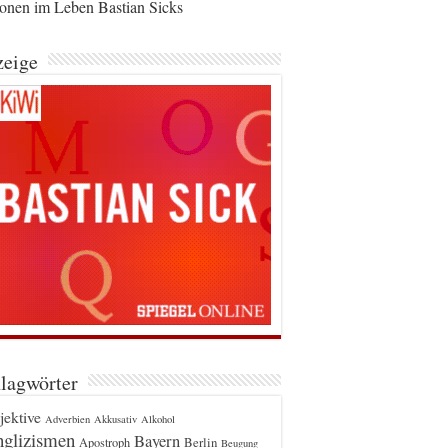
ionen im Leben Bastian Sicks
eige
lagwörter
jektive
Adverbien
Akkusativ
Alkohol
glizismen
Bayern
Berlin
Apostroph
Beugung