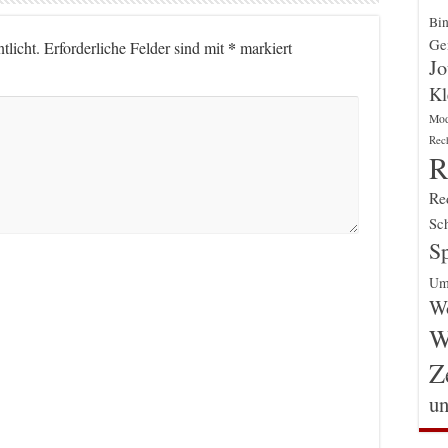
Bin
Gen
*
tlicht.
Erforderliche Felder sind mit
markiert
Jo
Kl
Mo
Rec
R
Re
Sch
Sp
Um
Wo
W
Z
un