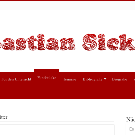
Fundstücke
Für den Unterricht
Termine
Bibliografie
Biografie
tter
Näc
Es 