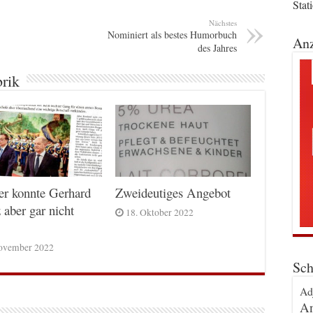
Stat
Nächstes
Nominiert als bestes Humorbuch
Anz
des Jahres
brik
er konnte Gerhard
Zweideutiges Angebot
 aber gar nicht
18. Oktober 2022
ovember 2022
Sch
Ad
An