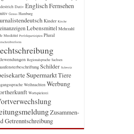
Englisch
Fernsehen
destrich
Dativ
itiv
Hamburg
Genus
urnalistendeutsch
Kinder
Kirche
einanzeigen
Lebensmittel
Mehrzahl
Plural
Musiktitel
de
Perfektpartizipien
htschreibreform
echtschreibung
dewendungen
Regionalsprache
Sachsen
Schilder
aufensterbeschriftung
Schweiz
Supermarkt
eisekarte
Tiere
Werbung
gangssprache
Weihnachten
rtherkunft
Wortspielerei
ortverwechslung
eitungsmeldung
Zusammen-
d Getrenntschreibung