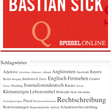
Schlagwörter
Anglizismen
Bayern
Adjektive
Apostroph
Adverbien
Akkusativ
Alkohol
Englisch
Fernsehen
Genitiv
Berlin
Bindestrich
Dativ
Beugung
Journalistendeutsch
Kinder
Hamburg
Genus
Kirche
Kleinanzeigen
Lebensmittel
Mehrzahl
Musiktitel
Mode
Rechtschreibung
Plural
Rechtschreibreform
Perfektpartizipien
Redewendungen
Schaufensterbeschriftung
Regionalsprache
Sachsen