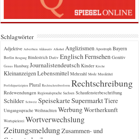
Schlagwörter
Anglizismen
Bayern
Adjektive
Apostroph
Adverbien
Akkusativ
Alkohol
Englisch
Fernsehen
Genitiv
Berlin
Bindestrich
Dativ
Beugung
Journalistendeutsch
Kinder
Hamburg
Genus
Kirche
Kleinanzeigen
Lebensmittel
Mehrzahl
Musiktitel
Mode
Rechtschreibung
Plural
Rechtschreibreform
Perfektpartizipien
Redewendungen
Schaufensterbeschriftung
Regionalsprache
Sachsen
Supermarkt
Speisekarte
Tiere
Schilder
Schweiz
Werbung
Wortherkunft
Umgangssprache
Weihnachten
Wortverwechslung
Wortspielerei
Zeitungsmeldung
Zusammen- und