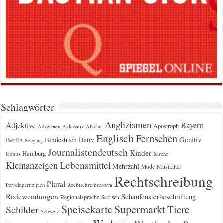
Schlagwörter
Anglizismen
Bayern
Adjektive
Apostroph
Adverbien
Akkusativ
Alkohol
Englisch
Fernsehen
Genitiv
Berlin
Bindestrich
Dativ
Beugung
Journalistendeutsch
Kinder
Hamburg
Genus
Kirche
Kleinanzeigen
Lebensmittel
Mehrzahl
Musiktitel
Mode
Rechtschreibung
Plural
Rechtschreibreform
Perfektpartizipien
Redewendungen
Schaufensterbeschriftung
Regionalsprache
Sachsen
Supermarkt
Speisekarte
Tiere
Schilder
Schweiz