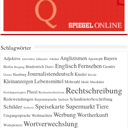
Schlagwörter
Anglizismen
Bayern
Adjektive
Apostroph
Adverbien
Akkusativ
Alkohol
Englisch
Fernsehen
Genitiv
Berlin
Bindestrich
Dativ
Beugung
Journalistendeutsch
Kinder
Hamburg
Genus
Kirche
Kleinanzeigen
Lebensmittel
Mehrzahl
Musiktitel
Mode
Rechtschreibung
Plural
Rechtschreibreform
Perfektpartizipien
Redewendungen
Schaufensterbeschriftung
Regionalsprache
Sachsen
Supermarkt
Speisekarte
Tiere
Schilder
Schweiz
Werbung
Wortherkunft
Umgangssprache
Weihnachten
Wortverwechslung
Wortspielerei