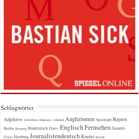
Schlagwörter
Anglizismen
Bayern
Adjektive
Apostroph
Adverbien
Akkusativ
Alkohol
Englisch
Fernsehen
Genitiv
Berlin
Bindestrich
Dativ
Beugung
Journalistendeutsch
Kinder
Hamburg
Genus
Kirche