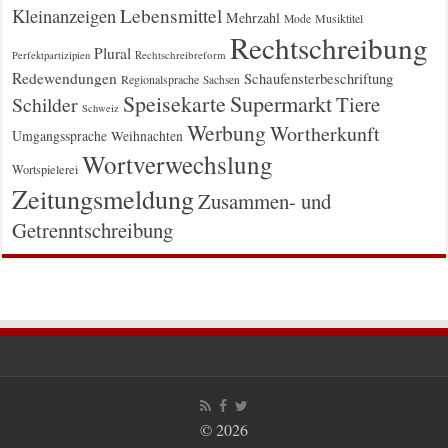
Kleinanzeigen
Lebensmittel
Mehrzahl
Musiktitel
Mode
Rechtschreibung
Plural
Rechtschreibreform
Perfektpartizipien
Redewendungen
Schaufensterbeschriftung
Regionalsprache
Sachsen
Supermarkt
Speisekarte
Tiere
Schilder
Schweiz
Werbung
Wortherkunft
Umgangssprache
Weihnachten
Wortverwechslung
Wortspielerei
Zeitungsmeldung
Zusammen- und
Getrenntschreibung
© 2026