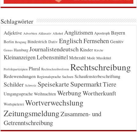
Schlagwörter
Anglizismen
Bayern
Adjektive
Apostroph
Adverbien
Akkusativ
Alkohol
Englisch
Fernsehen
Genitiv
Berlin
Bindestrich
Dativ
Beugung
Journalistendeutsch
Kinder
Hamburg
Genus
Kirche
Kleinanzeigen
Lebensmittel
Mehrzahl
Musiktitel
Mode
Rechtschreibung
Plural
Rechtschreibreform
Perfektpartizipien
Redewendungen
Schaufensterbeschriftung
Regionalsprache
Sachsen
Supermarkt
Speisekarte
Tiere
Schilder
Schweiz
Werbung
Wortherkunft
Umgangssprache
Weihnachten
Wortverwechslung
Wortspielerei
Zeitungsmeldung
Zusammen- und
Getrenntschreibung