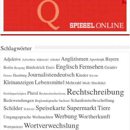
Schlagwörter
Anglizismen
Bayern
Adjektive
Apostroph
Adverbien
Akkusativ
Alkohol
Englisch
Fernsehen
Genitiv
Berlin
Bindestrich
Dativ
Beugung
Journalistendeutsch
Kinder
Hamburg
Genus
Kirche
Kleinanzeigen
Lebensmittel
Mehrzahl
Musiktitel
Mode
Rechtschreibung
Plural
Rechtschreibreform
Perfektpartizipien
Redewendungen
Schaufensterbeschriftung
Regionalsprache
Sachsen
Supermarkt
Speisekarte
Tiere
Schilder
Schweiz
Werbung
Wortherkunft
Umgangssprache
Weihnachten
Wortverwechslung
Wortspielerei