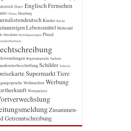
Englisch
Fernsehen
destrich
Dativ
itiv
Hamburg
Genus
urnalistendeutsch
Kinder
Kirche
einanzeigen
Lebensmittel
Mehrzahl
Plural
Musiktitel
de
Perfektpartizipien
htschreibreform
echtschreibung
dewendungen
Regionalsprache
Sachsen
Schilder
aufensterbeschriftung
Schweiz
Supermarkt
eisekarte
Tiere
Werbung
gangssprache
Weihnachten
rtherkunft
Wortspielerei
ortverwechslung
eitungsmeldung
Zusammen-
d Getrenntschreibung