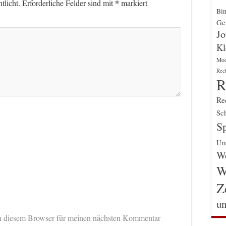
*
tlicht.
Erforderliche Felder sind mit
markiert
Bin
Gen
Jo
Kl
Mo
Rec
R
Re
Sch
Sp
Um
Wo
W
Z
un
n diesem Browser für meinen nächsten Kommentar