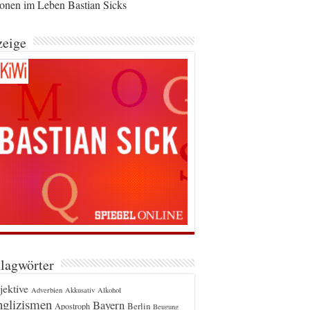
ionen im Leben Bastian Sicks
eige
lagwörter
jektive
Adverbien
Akkusativ
Alkohol
glizismen
Bayern
Berlin
Apostroph
Beugung