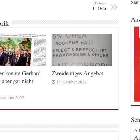
Stat
Nächstes
In Oslo
Anz
brik
er konnte Gerhard
Zweideutiges Angebot
 aber gar nicht
18. Oktober 2022
ovember 2022
Sch
Ad
An