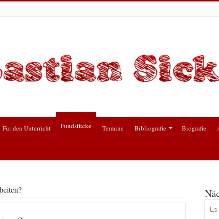
Fundstücke
Für den Unterricht
Termine
Bibliografie
Biografie
beiten?
Näc
Es 