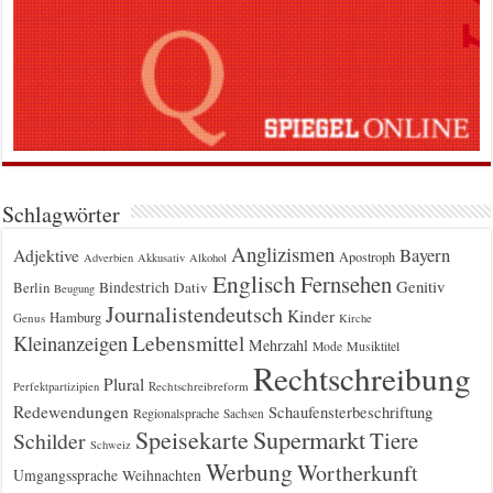
Schlagwörter
Anglizismen
Bayern
Adjektive
Apostroph
Adverbien
Akkusativ
Alkohol
Englisch
Fernsehen
Genitiv
Berlin
Bindestrich
Dativ
Beugung
Journalistendeutsch
Kinder
Hamburg
Genus
Kirche
Kleinanzeigen
Lebensmittel
Mehrzahl
Musiktitel
Mode
Rechtschreibung
Plural
Rechtschreibreform
Perfektpartizipien
Redewendungen
Schaufensterbeschriftung
Regionalsprache
Sachsen
Supermarkt
Speisekarte
Tiere
Schilder
Schweiz
Werbung
Wortherkunft
Umgangssprache
Weihnachten