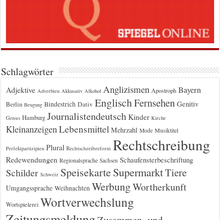
Schlagwörter
Anglizismen
Bayern
Adjektive
Apostroph
Adverbien
Akkusativ
Alkohol
Englisch
Fernsehen
Genitiv
Berlin
Bindestrich
Dativ
Beugung
Journalistendeutsch
Kinder
Hamburg
Genus
Kirche
Kleinanzeigen
Lebensmittel
Mehrzahl
Musiktitel
Mode
Rechtschreibung
Plural
Rechtschreibreform
Perfektpartizipien
Redewendungen
Schaufensterbeschriftung
Regionalsprache
Sachsen
Supermarkt
Speisekarte
Tiere
Schilder
Schweiz
Werbung
Wortherkunft
Umgangssprache
Weihnachten
Wortverwechslung
Wortspielerei
Zeitungsmeldung