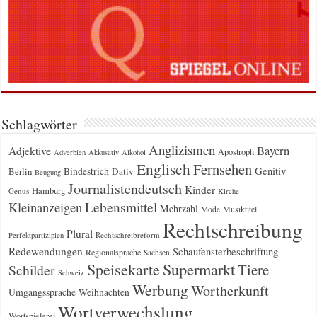
Schlagwörter
Anglizismen
Bayern
Adjektive
Apostroph
Adverbien
Akkusativ
Alkohol
Englisch
Fernsehen
Genitiv
Berlin
Bindestrich
Dativ
Beugung
Journalistendeutsch
Kinder
Hamburg
Genus
Kirche
Kleinanzeigen
Lebensmittel
Mehrzahl
Musiktitel
Mode
Rechtschreibung
Plural
Rechtschreibreform
Perfektpartizipien
Redewendungen
Schaufensterbeschriftung
Regionalsprache
Sachsen
Supermarkt
Speisekarte
Tiere
Schilder
Schweiz
Werbung
Wortherkunft
Umgangssprache
Weihnachten
Wortverwechslung
Wortspielerei