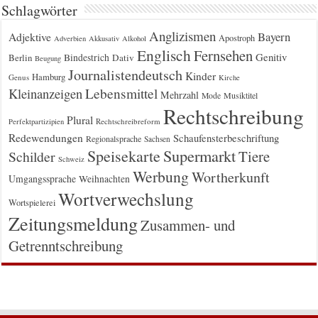
Schlagwörter
Anglizismen
Bayern
Adjektive
Apostroph
Adverbien
Akkusativ
Alkohol
Englisch
Fernsehen
Genitiv
Berlin
Bindestrich
Dativ
Beugung
Journalistendeutsch
Kinder
Hamburg
Genus
Kirche
Kleinanzeigen
Lebensmittel
Mehrzahl
Musiktitel
Mode
Rechtschreibung
Plural
Rechtschreibreform
Perfektpartizipien
Redewendungen
Schaufensterbeschriftung
Regionalsprache
Sachsen
Supermarkt
Speisekarte
Tiere
Schilder
Schweiz
Werbung
Wortherkunft
Umgangssprache
Weihnachten
Wortverwechslung
Wortspielerei
Zeitungsmeldung
Zusammen- und
Getrenntschreibung