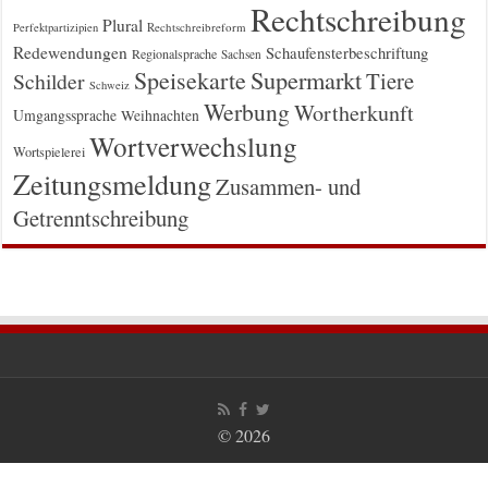
Rechtschreibung
Plural
Rechtschreibreform
Perfektpartizipien
Redewendungen
Schaufensterbeschriftung
Regionalsprache
Sachsen
Supermarkt
Speisekarte
Tiere
Schilder
Schweiz
Werbung
Wortherkunft
Umgangssprache
Weihnachten
Wortverwechslung
Wortspielerei
Zeitungsmeldung
Zusammen- und
Getrenntschreibung
© 2026