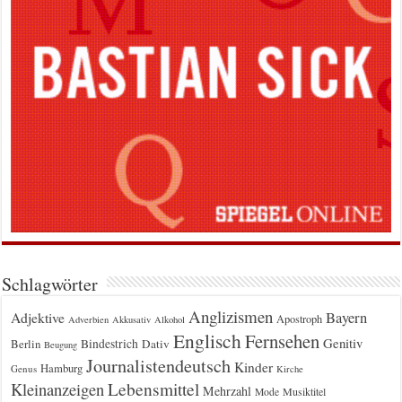
Schlagwörter
Anglizismen
Bayern
Adjektive
Apostroph
Adverbien
Akkusativ
Alkohol
Englisch
Fernsehen
Genitiv
Berlin
Bindestrich
Dativ
Beugung
Journalistendeutsch
Kinder
Hamburg
Genus
Kirche
Kleinanzeigen
Lebensmittel
Mehrzahl
Musiktitel
Mode