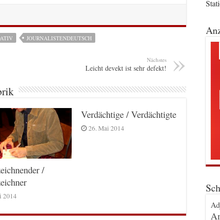
Stat
Anz
ATIV
JOURNALISTENDEUTSCH
Nächstes
Leicht devekt ist sehr defekt!
brik
Verdächtige / Verdächtigte
26. Mai 2014
eichnender /
eichner
Sch
ni 2014
Ad
An