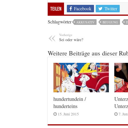
Facebook
Twitter
Teilen
Schlagwörter
AKKUSATIV
BEUGUNG
D
Vorherige
Sei oder wäre?
Weitere Beiträge aus dieser Ru
hundertundein /
Unterz
hunderteins
Unterz
15. Juni 2015
7. Ju