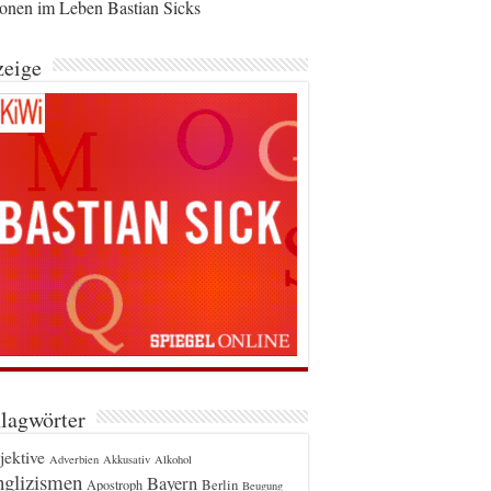
ionen im Leben Bastian Sicks
eige
lagwörter
jektive
Adverbien
Akkusativ
Alkohol
glizismen
Bayern
Berlin
Apostroph
Beugung