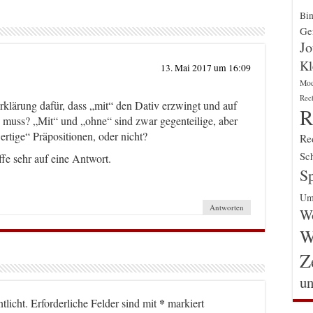
Bin
Gen
Jo
Kl
13. Mai 2017 um 16:09
Mo
Rec
Erklärung dafür, dass „mit“ den Dativ erzwingt und auf
R
 muss? „Mit“ und „ohne“ sind zwar gegenteilige, aber
rtige“ Präpositionen, oder nicht?
Re
Sch
ffe sehr auf eine Antwort.
Sp
Um
Antworten
Wo
W
Z
un
*
tlicht.
Erforderliche Felder sind mit
markiert