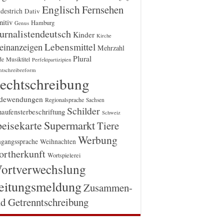
Englisch
Fernsehen
destrich
Dativ
itiv
Hamburg
Genus
urnalistendeutsch
Kinder
Kirche
einanzeigen
Lebensmittel
Mehrzahl
Plural
Musiktitel
de
Perfektpartizipien
htschreibreform
echtschreibung
dewendungen
Regionalsprache
Sachsen
Schilder
aufensterbeschriftung
Schweiz
Supermarkt
eisekarte
Tiere
Werbung
gangssprache
Weihnachten
rtherkunft
Wortspielerei
ortverwechslung
eitungsmeldung
Zusammen-
d Getrenntschreibung