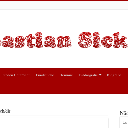
Für den Unterricht
Fundstücke
Termine
Bibliografie
Biografie
ch/dir
Näc
Es 