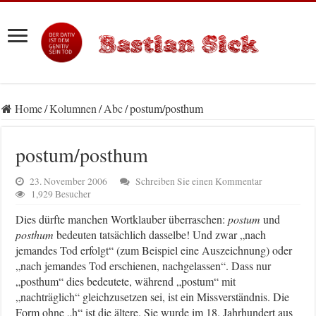
Home
/
Kolumnen
/
Abc
/
postum/posthum
postum/posthum
23. November 2006
Schreiben Sie einen Kommentar
1,929 Besucher
Dies dürfte manchen Wortklauber überraschen:
postum
und
posthum
bedeuten tatsächlich dasselbe! Und zwar „nach
jemandes Tod erfolgt“ (zum Beispiel eine Auszeichnung) oder
„nach jemandes Tod erschienen, nachgelassen“. Dass nur
„posthum“ dies bedeutete, während „postum“ mit
„nachträglich“ gleichzusetzen sei, ist ein Missverständnis. Die
Form ohne „h“ ist die ältere. Sie wurde im
18.
Jahrhundert aus