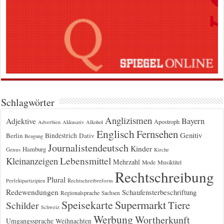
Schlagwörter
Anglizismen
Bayern
Adjektive
Apostroph
Adverbien
Akkusativ
Alkohol
Englisch
Fernsehen
Genitiv
Berlin
Bindestrich
Dativ
Beugung
Journalistendeutsch
Kinder
Hamburg
Genus
Kirche
Kleinanzeigen
Lebensmittel
Mehrzahl
Musiktitel
Mode
Rechtschreibung
Plural
Rechtschreibreform
Perfektpartizipien
Redewendungen
Schaufensterbeschriftung
Regionalsprache
Sachsen
Supermarkt
Speisekarte
Tiere
Schilder
Schweiz
Werbung
Wortherkunft
Umgangssprache
Weihnachten