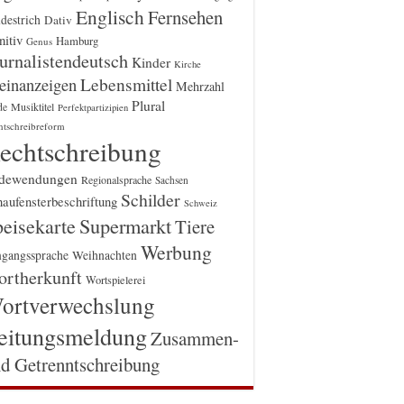
Englisch
Fernsehen
destrich
Dativ
itiv
Hamburg
Genus
urnalistendeutsch
Kinder
Kirche
einanzeigen
Lebensmittel
Mehrzahl
Plural
Musiktitel
de
Perfektpartizipien
htschreibreform
echtschreibung
dewendungen
Regionalsprache
Sachsen
Schilder
aufensterbeschriftung
Schweiz
Supermarkt
eisekarte
Tiere
Werbung
gangssprache
Weihnachten
rtherkunft
Wortspielerei
ortverwechslung
eitungsmeldung
Zusammen-
d Getrenntschreibung