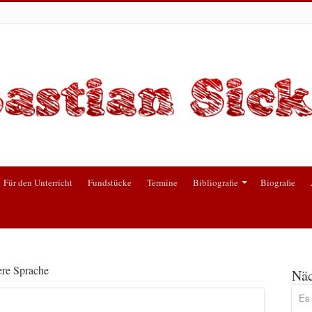
Für den Unterricht
Fundstücke
Termine
Bibliografie
Biografie
ere Sprache
Näc
Es 