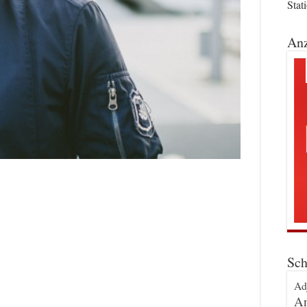
Stat
Anz
Sch
Ad
An