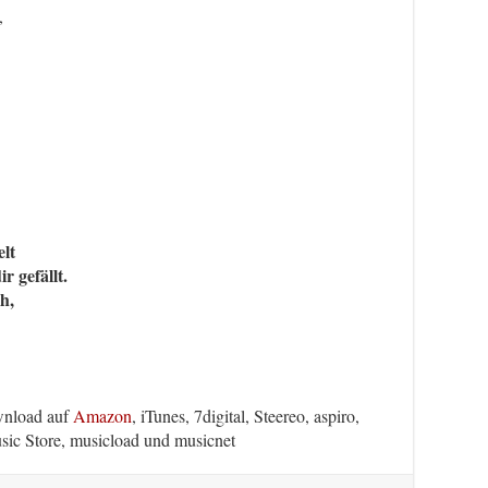
,
lt
r gefällt.
h,
wnload auf
Amazon
, iTunes, 7digital, Steereo, aspiro,
ic Store, musicload und musicnet