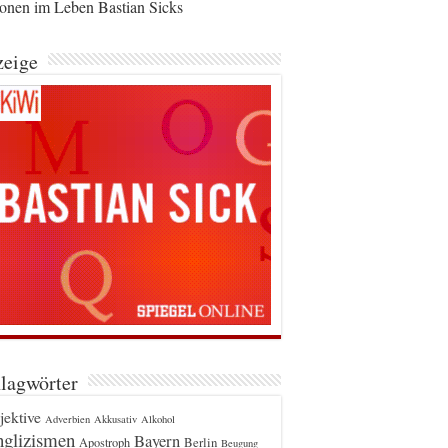
ionen im Leben Bastian Sicks
eige
lagwörter
jektive
Adverbien
Akkusativ
Alkohol
glizismen
Bayern
Berlin
Apostroph
Beugung