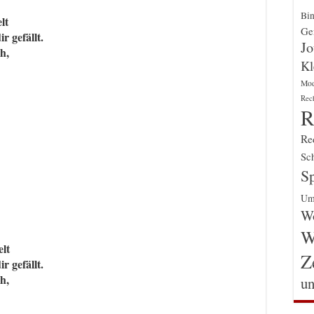
Bin
lt
Gen
r gefällt.
Jo
h,
Kl
Mo
Rec
R
Re
Sch
Sp
Um
Wo
W
lt
Z
r gefällt.
h,
un