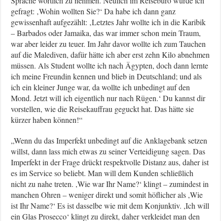
Sprache wörtlich zu nehmen. Neulich im Reisebüro wurde ich
gefragt: ‚Wohin wollten Sie?‘ Da habe ich dann ganz
gewissenhaft aufgezählt: ‚Letztes Jahr wollte ich in die Karibik
– Barbados oder Jamaika, das war immer schon mein Traum,
war aber leider zu teuer. Im Jahr davor wollte ich zum Tauchen
auf die Malediven, dafür hätte ich aber erst zehn Kilo abnehmen
müssen. Als Student wollte ich nach Ägypten, doch dann lernte
ich meine Freundin kennen und blieb in Deutschland; und als
ich ein kleiner Junge war, da wollte ich unbedingt auf den
Mond. Jetzt will ich eigentlich nur nach Rügen.‘ Du kannst dir
vorstellen, wie die Reisekauffrau geguckt hat. Das hätte sie
kürzer haben können!“
„Wenn du das Imperfekt unbedingt auf die Anklagebank setzen
willst, dann lass mich etwas zu seiner Verteidigung sagen. Das
Imperfekt in der Frage drückt respektvolle Distanz aus, daher ist
es im Service so beliebt. Man will dem Kunden schließlich
nicht zu nahe treten. ,Wie war Ihr Name?‘ klingt – zumindest in
manchen Ohren – weniger direkt und somit höflicher als ,Wie
ist Ihr Name?‘ Es ist dasselbe wie mit dem Konjunktiv. ,Ich will
ein Glas Prosecco‘ klingt zu direkt, daher verkleidet man den