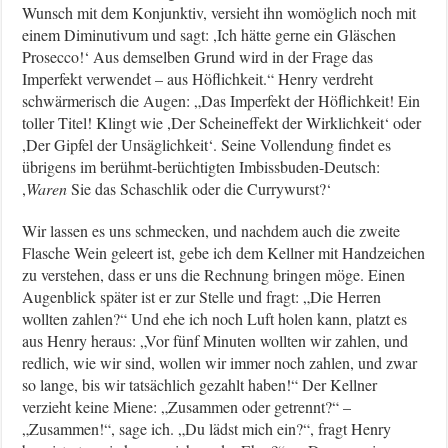
Wunsch mit dem Konjunktiv, versieht ihn womöglich noch mit
einem Diminutivum und sagt: ,Ich hätte gerne ein Gläschen
Prosecco!‘ Aus demselben Grund wird in der Frage das
Imperfekt verwendet – aus Höflichkeit.“ Henry verdreht
schwärmerisch die Augen: „Das Imperfekt der Höflichkeit! Ein
toller Titel! Klingt wie ,Der Scheineffekt der Wirklichkeit‘ oder
,Der Gipfel der Unsäglichkeit‘. Seine Vollendung findet es
übrigens im berühmt-berüchtigten Imbissbuden-Deutsch:
,
Waren
Sie das Schaschlik oder die Currywurst?‘
Wir lassen es uns schmecken, und nachdem auch die zweite
Flasche Wein geleert ist, gebe ich dem Kellner mit Handzeichen
zu verstehen, dass er uns die Rechnung bringen möge. Einen
Augenblick später ist er zur Stelle und fragt: „Die Herren
wollten zahlen?“ Und ehe ich noch Luft holen kann, platzt es
aus Henry heraus: „Vor fünf Minuten wollten wir zahlen, und
redlich, wie wir sind, wollen wir immer noch zahlen, und zwar
so lange, bis wir tatsächlich gezahlt haben!“ Der Kellner
verzieht keine Miene: „Zusammen oder getrennt?“ –
„Zusammen!“, sage ich. „Du lädst mich ein?“, fragt Henry