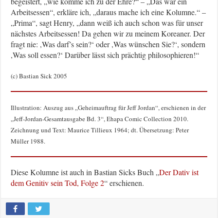
begeistert, „wie komme ich zu der Ehre?“ – „Das war ein
Arbeitsessen“, erkläre ich, „daraus mache ich eine Kolumne.“ –
„Prima“, sagt Henry, „dann weiß ich auch schon was für unser
nächstes Arbeitsessen! Da gehen wir zu meinem Koreaner. Der
fragt nie: ,Was darf’s sein?‘ oder ,Was wünschen Sie?‘, sondern
,Was soll essen?‘ Darüber lässt sich prächtig philosophieren!“
(c) Bastian Sick 2005
Illustration: Auszug aus „Geheimauftrag für Jeff Jordan“, erschienen in der
„Jeff-Jordan-Gesamtausgabe Bd. 3“, Ehapa Comic Collection 2010.
Zeichnung und Text: Maurice Tillieux 1964; dt. Übersetzung: Peter
Müller 1988.
Diese Kolumne ist auch in Bastian Sicks Buch „
Der Dativ ist
dem Genitiv sein Tod, Folge 2
“ erschienen.