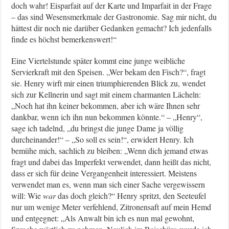
doch wahr! Eisparfait auf der Karte und Imparfait in der Frage
– das sind Wesensmerkmale der Gastronomie. Sag mir nicht, du
hättest dir noch nie darüber Gedanken gemacht? Ich jedenfalls
finde es höchst bemerkenswert!“
Eine Viertelstunde später kommt eine junge weibliche
Servierkraft mit den Speisen. „Wer bekam den Fisch?“, fragt
sie. Henry wirft mir einen triumphierenden Blick zu, wendet
sich zur Kellnerin und sagt mit einem charmanten Lächeln:
„Noch hat ihn keiner bekommen, aber ich wäre Ihnen sehr
dankbar, wenn ich ihn nun bekommen könnte.“ – „Henry“,
sage ich tadelnd, „du bringst die junge Dame ja völlig
durcheinander!“ – „So soll es sein!“, erwidert Henry. Ich
bemühe mich, sachlich zu bleiben: „Wenn dich jemand etwas
fragt und dabei das Imperfekt verwendet, dann heißt das nicht,
dass er sich für deine Vergangenheit interessiert. Meistens
verwendet man es, wenn man sich einer Sache vergewissern
will: Wie
war
das doch gleich?“ Henry spritzt, den Seeteufel
nur um wenige Meter verfehlend, Zitronensaft auf mein Hemd
und entgegnet: „Als Anwalt bin ich es nun mal gewohnt,