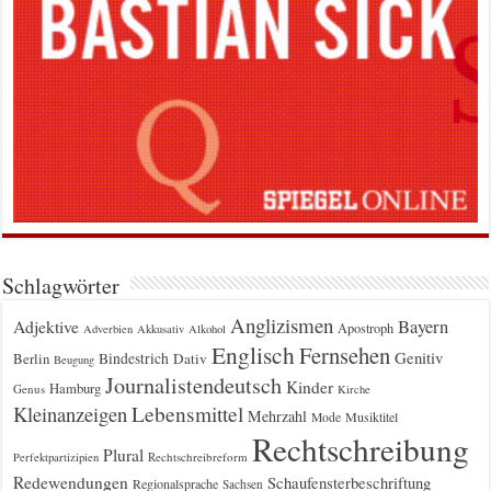
Schlagwörter
Anglizismen
Bayern
Adjektive
Apostroph
Adverbien
Akkusativ
Alkohol
Englisch
Fernsehen
Genitiv
Berlin
Bindestrich
Dativ
Beugung
Journalistendeutsch
Kinder
Hamburg
Genus
Kirche
Kleinanzeigen
Lebensmittel
Mehrzahl
Musiktitel
Mode
Rechtschreibung
Plural
Rechtschreibreform
Perfektpartizipien
Redewendungen
Schaufensterbeschriftung
Regionalsprache
Sachsen