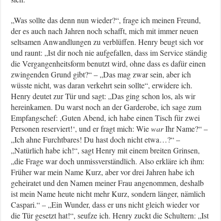
„Was sollte das denn nun wieder?“, frage ich meinen Freund,
der es auch nach Jahren noch schafft, mich mit immer neuen
seltsamen Anwandlungen zu verblüffen. Henry beugt sich vor
und raunt: „Ist dir noch nie aufgefallen, dass im Service ständig
die Vergangenheitsform benutzt wird, ohne dass es dafür einen
zwingenden Grund gibt?“ – „Das mag zwar sein, aber ich
wüsste nicht, was daran verkehrt sein sollte“, erwidere ich.
Henry deutet zur Tür und sagt: „Das ging schon los, als wir
hereinkamen. Du warst noch an der Garderobe, ich sage zum
Empfangschef: ,Guten Abend, ich habe einen Tisch für zwei
Personen reserviert!‘, und er fragt mich: Wie
war
Ihr Name?“ –
„Ich ahne Furchtbares! Du hast doch nicht etwa…?“ –
„Natürlich habe ich!“, sagt Henry mit einem breiten Grinsen,
„die Frage war doch unmissverständlich. Also erkläre ich ihm:
Früher war mein Name Kurz, aber vor drei Jahren habe ich
geheiratet und den Namen meiner Frau angenommen, deshalb
ist mein Name heute nicht mehr Kurz, sondern länger, nämlich
Caspari.“ – „Ein Wunder, dass er uns nicht gleich wieder vor
die Tür gesetzt hat!“, seufze ich. Henry zuckt die Schultern: „Ist