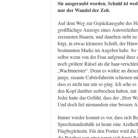
Sie ausgeraubt worden. Schuld ist w
nur der Wandel der Zeit.
Auf dem Weg zur Gepäckausgabe des Hamb
großflächige Anzeige eines Autoverleihe
zerzausten Haaren, und daneben steht zu
folgt, in etwas kleinerer Schrift, der Hin
bestimmten Marke im Angebot habe. So we
selbst wenn von der Frau aufgrund ihrer z
noch größere Rätsel als die haar-verschl
„Wachtmeister“. Denn es wirkte an dieser
junge, rasante Cabriofahrerin schienen m
dass es nicht nur mir so ging. Ich sehe e
den Kopf darüber zerbrochen haben, mit 
Jeder hatte das Gefühl, dass der „Herr Wa
Und doch fiel niemandem eine bessere Anr
Immer wieder kommt es vor, dass sich Be
Sprechstundenhilfe ist heute eine Arzthe
Flugbegleiterin. Für den Portier wird d
die Putzfrau von einst nennt sich heute 