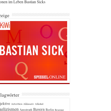
ionen im Leben Bastian Sicks
eige
lagwörter
jektive
Adverbien
Akkusativ
Alkohol
glizismen
Bayern
Berlin
Apostroph
Beugung