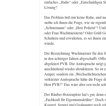
einfaches „Hallo“ oder „Entschuldigen Sie“
Lösung?
Das Problem ließ mir keine Ruhe, und n
stellte ich ihnen die Frage, wie sie eige
„Schutzmann“ oder „Herr Polizist“? Und 
oder Frau Wachtmeisterin? Oder Grüß Got
Schultern und erwiderten, es sei ihnen zi
würde.
Die Bezeichnung Wachtmeister für den St
in den achtziger Jahren abgeschafft. Offi
abgekürzt PVB. Die Amtssprache neigt ja
anschließend wieder abzukürzen. So ist 
Ampel, sondern ein „Wechsellichtzeichen
verkürzter Amtssprache hätte die Frage 
Herr PVB?“ Das wäre aber erst recht sel
Der Räuber Hotzenplotz hat’s gut, denn e
„Fachkraft für Eigentumsdelikte“. Doch w
Kasperl, Seppel und Großmutter noch erle