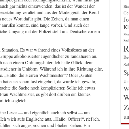
auch gar nichts einzuwenden, das ist der Wandel der
Bin
ezeichnung veraltet und aus der Mode gerät, der Beruf
Gen
Jo
n neues Wort dafür gibt. Die Zeiten, da man einen
 anrufen konnte, sind lange vorbei. Und auch der
Kl
liche Umgang mit der Polizei stellt uns Deutsche vor ein
Mo
Rec
R
n Situation. Es war während eines Volksfestes an der
Gruppe alkoholisierter Jugendlicher zu randalieren an.
Re
ch nach einem Ordnungshüter. Ich hatte Glück, denn
Sch
taatsdiener in Uniform. Während ich in ihre Richtung eilte,
Sp
llte. „Hallo, die Herren Wachtmeister“? Oder „Guten
hatte sie schon fast eingeholt, da wurde ich gewahr,
Um
Wo
machte die Sache noch komplizierter. Sollte ich etwas
Frau Wachtmeister, es gibt dort drüben ein kleines
W
f ich sogleich.
Z
meine Leser — und eigentlich auch ich selbst — am
un
ch wich aufs Englische aus. „Hallo, Officer!“, rief ich.
fühlten sich angesprochen und blieben stehen. Ein