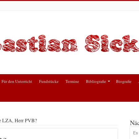
Für den Unterricht
Fundstücke
Termine
Bibliografie
Biografie
e LZA, Herr PVB?
Näc
Es 