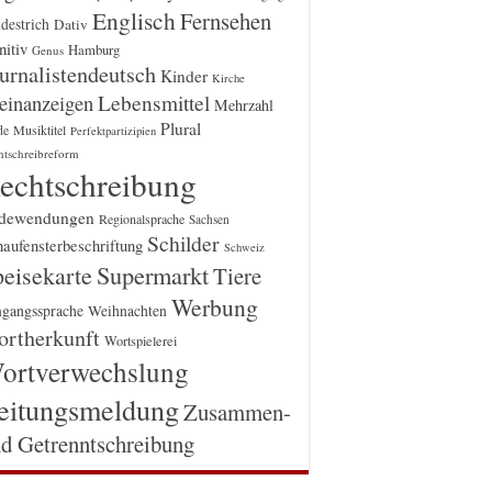
Englisch
Fernsehen
destrich
Dativ
itiv
Hamburg
Genus
urnalistendeutsch
Kinder
Kirche
einanzeigen
Lebensmittel
Mehrzahl
Plural
Musiktitel
de
Perfektpartizipien
htschreibreform
echtschreibung
dewendungen
Regionalsprache
Sachsen
Schilder
aufensterbeschriftung
Schweiz
Supermarkt
eisekarte
Tiere
Werbung
gangssprache
Weihnachten
rtherkunft
Wortspielerei
ortverwechslung
eitungsmeldung
Zusammen-
d Getrenntschreibung