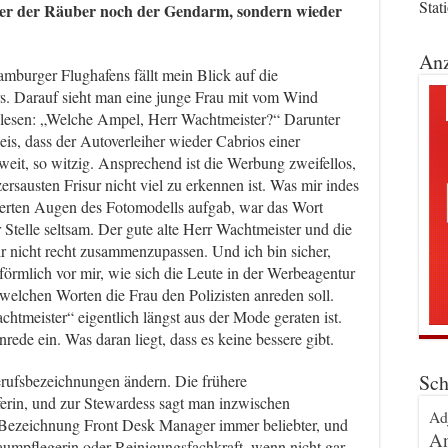
Stat
eder der Räuber noch der Gendarm, sondern wieder
Anz
urger Flughafens fällt mein Blick auf die
rs. Darauf sieht man eine junge Frau mit vom Wind
 lesen: „Welche Ampel, Herr Wachtmeister?“ Darunter
weis, dass der Autoverleiher wieder Cabrios einer
it, so witzig. Ansprechend ist die Werbung zweifellos,
ersausten Frisur nicht viel zu erkennen ist. Was mir indes
eierten Augen des Fotomodells aufgab, war das Wort
 Stelle seltsam. Der gute alte Herr Wachtmeister und die
ir nicht recht zusammenzupassen. Und ich bin sicher,
s förmlich vor mir, wie sich die Leute in der Werbeagentur
welchen Worten die Frau den Polizisten anreden soll.
chtmeister“ eigentlich längst aus der Mode geraten ist.
ede ein. Was daran liegt, dass es keine bessere gibt.
Sch
rufsbezeichnungen ändern. Die frühere
lferin, und zur Stewardess sagt man inzwischen
Ad
ie Bezeichnung Front Desk Manager immer beliebter, und
An
Raumpflegerin oder Reinigungsfachkraft, wenn nicht gar