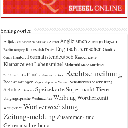
Schlagwörter
Anglizismen
Bayern
Adjektive
Apostroph
Adverbien
Akkusativ
Alkohol
Englisch
Fernsehen
Genitiv
Berlin
Bindestrich
Dativ
Beugung
Journalistendeutsch
Kinder
Hamburg
Genus
Kirche
Kleinanzeigen
Lebensmittel
Mehrzahl
Musiktitel
Mode
Rechtschreibung
Plural
Rechtschreibreform
Perfektpartizipien
Redewendungen
Schaufensterbeschriftung
Regionalsprache
Sachsen
Supermarkt
Speisekarte
Tiere
Schilder
Schweiz
Werbung
Wortherkunft
Umgangssprache
Weihnachten
Wortverwechslung
Wortspielerei
Zeitungsmeldung
Zusammen- und
Getrenntschreibung