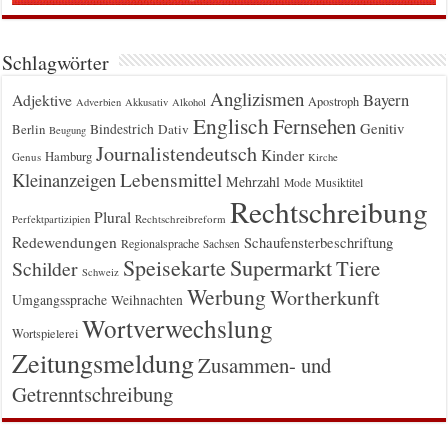
Schlagwörter
Anglizismen
Bayern
Adjektive
Apostroph
Adverbien
Akkusativ
Alkohol
Englisch
Fernsehen
Genitiv
Berlin
Bindestrich
Dativ
Beugung
Journalistendeutsch
Kinder
Hamburg
Genus
Kirche
Kleinanzeigen
Lebensmittel
Mehrzahl
Musiktitel
Mode
Rechtschreibung
Plural
Rechtschreibreform
Perfektpartizipien
Redewendungen
Schaufensterbeschriftung
Regionalsprache
Sachsen
Supermarkt
Speisekarte
Tiere
Schilder
Schweiz
Werbung
Wortherkunft
Umgangssprache
Weihnachten
Wortverwechslung
Wortspielerei
Zeitungsmeldung
Zusammen- und
Getrenntschreibung