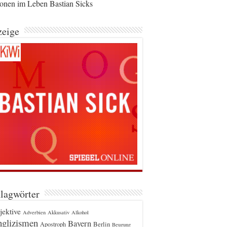
ionen im Leben Bastian Sicks
eige
lagwörter
jektive
Adverbien
Akkusativ
Alkohol
glizismen
Bayern
Berlin
Apostroph
Beugung