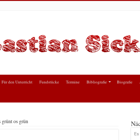
Für den Unterricht
Fundstücke
Termine
Bibliografie
Biografie
 grünt os grün
Näc
Es 