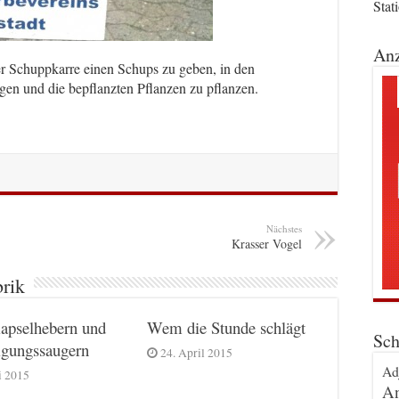
Stat
Anz
der Schuppkarre einen Schups zu geben, in den
gen und die bepflanzten Pflanzen zu pflanzen.
Nächstes
Krasser Vogel
brik
apselhebern und
Wem die Stunde schlägt
Sch
igungssaugern
24. April 2015
Ad
i 2015
An