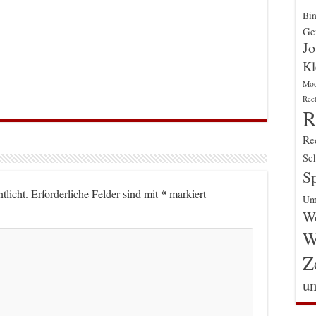
Bin
Gen
Jo
Kl
Mo
Rec
R
Re
Sch
Sp
*
tlicht.
Erforderliche Felder sind mit
markiert
Um
Wo
W
Z
un