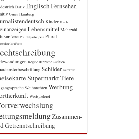
Englisch
Fernsehen
destrich
Dativ
itiv
Hamburg
Genus
urnalistendeutsch
Kinder
Kirche
einanzeigen
Lebensmittel
Mehrzahl
Plural
Musiktitel
de
Perfektpartizipien
htschreibreform
echtschreibung
dewendungen
Regionalsprache
Sachsen
Schilder
aufensterbeschriftung
Schweiz
Supermarkt
eisekarte
Tiere
Werbung
gangssprache
Weihnachten
rtherkunft
Wortspielerei
ortverwechslung
eitungsmeldung
Zusammen-
d Getrenntschreibung