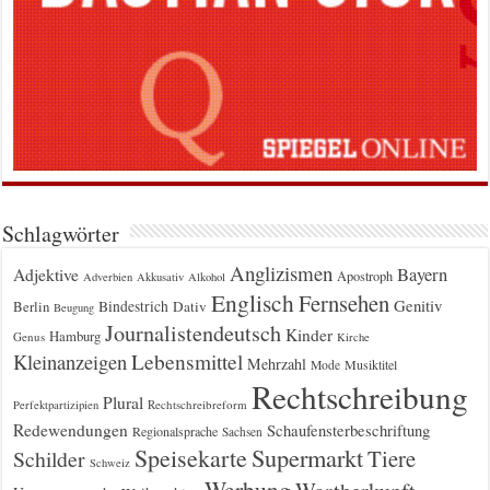
Schlagwörter
Anglizismen
Bayern
Adjektive
Apostroph
Adverbien
Akkusativ
Alkohol
Englisch
Fernsehen
Genitiv
Berlin
Bindestrich
Dativ
Beugung
Journalistendeutsch
Kinder
Hamburg
Genus
Kirche
Kleinanzeigen
Lebensmittel
Mehrzahl
Musiktitel
Mode
Rechtschreibung
Plural
Rechtschreibreform
Perfektpartizipien
Redewendungen
Schaufensterbeschriftung
Regionalsprache
Sachsen
Supermarkt
Speisekarte
Tiere
Schilder
Schweiz
Werbung