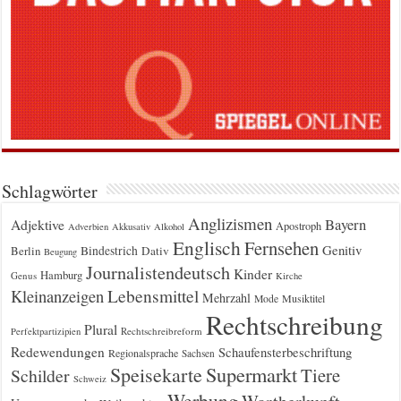
Schlagwörter
Anglizismen
Bayern
Adjektive
Apostroph
Adverbien
Akkusativ
Alkohol
Englisch
Fernsehen
Genitiv
Berlin
Bindestrich
Dativ
Beugung
Journalistendeutsch
Kinder
Hamburg
Genus
Kirche
Kleinanzeigen
Lebensmittel
Mehrzahl
Musiktitel
Mode
Rechtschreibung
Plural
Rechtschreibreform
Perfektpartizipien
Redewendungen
Schaufensterbeschriftung
Regionalsprache
Sachsen
Supermarkt
Speisekarte
Tiere
Schilder
Schweiz
Werbung