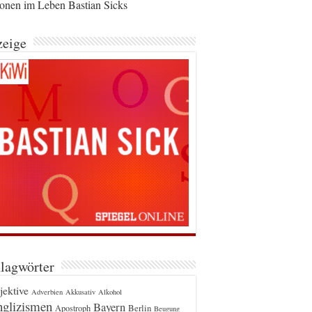
ionen im Leben Bastian Sicks
eige
lagwörter
jektive
Adverbien
Akkusativ
Alkohol
glizismen
Bayern
Berlin
Apostroph
Beugung