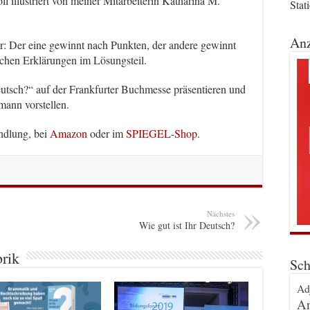
ll illustriert von meiner Mitarbeiterin Katharina M.
Stat
Anz
: Der eine gewinnt nach Punkten, der andere gewinnt
ichen Erklärungen im Lösungsteil.
eutsch?“ auf der Frankfurter Buchmesse präsentieren und
ann vorstellen.
andlung, bei
Amazon
oder im
SPIEGEL-Shop
.
Nächstes
Wie gut ist Ihr Deutsch?
brik
Sch
Ad
An