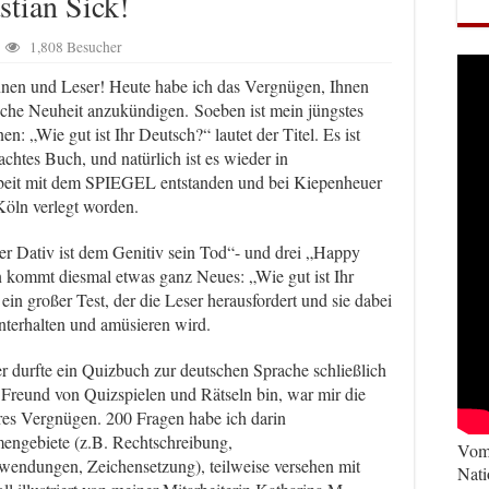
tian Sick!
1,808 Besucher
nnen und Leser! Heute habe ich das Vergnügen, Ihnen
sche Neuheit anzukündigen. Soeben ist mein jüngstes
n: „Wie gut ist Ihr Deutsch?“ lautet der Titel. Es ist
achtes Buch, und natürlich ist es wieder in
it mit dem SPIEGEL entstanden und bei Kiepenheuer
Köln verlegt worden.
r Dativ ist dem Genitiv sein Tod“- und drei „Happy
kommt diesmal etwas ganz Neues: „Wie gut ist Ihr
 ein großer Test, der die Leser herausfordert und sie dabei
unterhalten und amüsieren wird.
durfte ein Quizbuch zur deutschen Sprache schließlich
r Freund von Quizspielen und Rätseln bin, war mir die
res Vergnügen. 200 Fragen habe ich darin
mengebiete (z.B. Rechtschreibung,
Vom 
endungen, Zeichensetzung), teilweise versehen mit
Nati