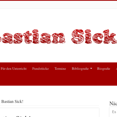
Für den Unterricht
Fundstücke
Termine
Bibliografie
Biografie
 Bastian Sick!
Näc
Es 