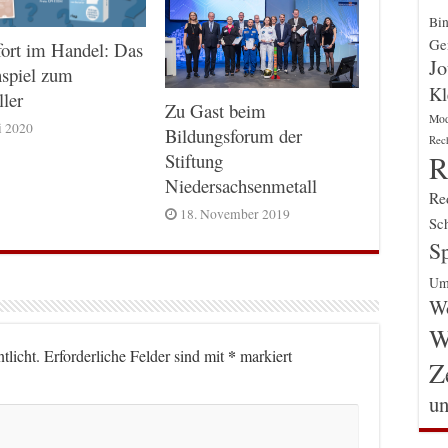
Bin
Gen
ort im Handel: Das
Jo
nspiel zum
Kl
ller
Zu Gast beim
Mo
i 2020
Bildungsforum der
Rec
R
Stiftung
Niedersachsenmetall
Re
18. November 2019
Sch
Sp
Um
Wo
W
*
tlicht.
Erforderliche Felder sind mit
markiert
Z
un