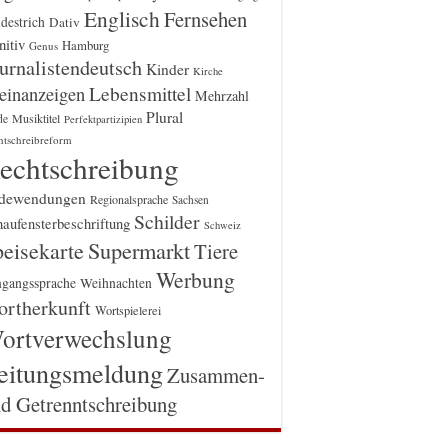
Englisch
Fernsehen
destrich
Dativ
itiv
Hamburg
Genus
urnalistendeutsch
Kinder
Kirche
einanzeigen
Lebensmittel
Mehrzahl
Plural
Musiktitel
de
Perfektpartizipien
htschreibreform
echtschreibung
dewendungen
Regionalsprache
Sachsen
Schilder
aufensterbeschriftung
Schweiz
Supermarkt
eisekarte
Tiere
Werbung
gangssprache
Weihnachten
rtherkunft
Wortspielerei
ortverwechslung
eitungsmeldung
Zusammen-
d Getrenntschreibung