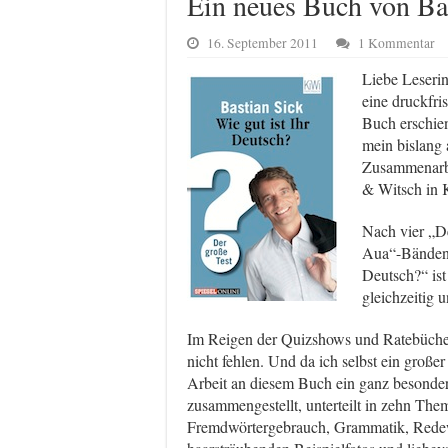
Ein neues Buch von Bas
16. September 2011
1 Kommentar
Liebe Leseri
eine druckfri
Buch erschiene
mein bislang 
Zusammenarbe
& Witsch in 
Nach vier „De
Aua“-Bänden 
Deutsch?“ ist
gleichzeitig 
Im Reigen der Quizshows und Ratebücher 
nicht fehlen. Und da ich selbst ein große
Arbeit an diesem Buch ein ganz besonde
zusammengestellt, unterteilt in zehn The
Fremdwörtergebrauch, Grammatik, Redew