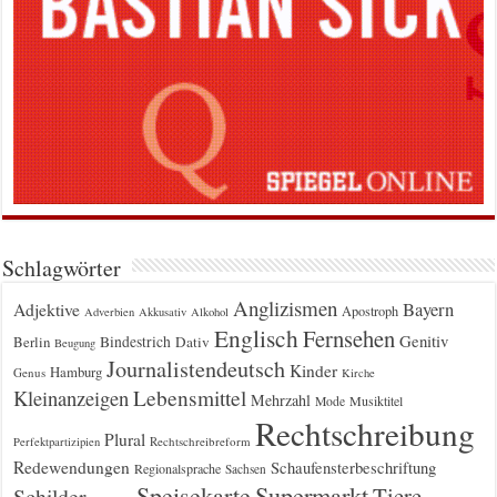
Schlagwörter
Anglizismen
Bayern
Adjektive
Apostroph
Adverbien
Akkusativ
Alkohol
Englisch
Fernsehen
Genitiv
Berlin
Bindestrich
Dativ
Beugung
Journalistendeutsch
Kinder
Hamburg
Genus
Kirche
Kleinanzeigen
Lebensmittel
Mehrzahl
Musiktitel
Mode
Rechtschreibung
Plural
Rechtschreibreform
Perfektpartizipien
Redewendungen
Schaufensterbeschriftung
Regionalsprache
Sachsen
Supermarkt
Speisekarte
Tiere
Schilder