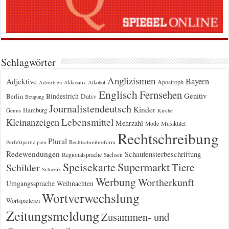
Schlagwörter
Anglizismen
Bayern
Adjektive
Apostroph
Adverbien
Akkusativ
Alkohol
Englisch
Fernsehen
Genitiv
Berlin
Bindestrich
Dativ
Beugung
Journalistendeutsch
Kinder
Hamburg
Genus
Kirche
Kleinanzeigen
Lebensmittel
Mehrzahl
Musiktitel
Mode
Rechtschreibung
Plural
Rechtschreibreform
Perfektpartizipien
Redewendungen
Schaufensterbeschriftung
Regionalsprache
Sachsen
Supermarkt
Speisekarte
Tiere
Schilder
Schweiz
Werbung
Wortherkunft
Umgangssprache
Weihnachten
Wortverwechslung
Wortspielerei
Zeitungsmeldung
Zusammen- und